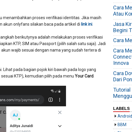
Cara Me
Atau K
tu menambahkan proses verifikasi identitas. Jika masih
Jasa Ki
akun onlyfans silakan baca pada artikel di
link ini
.
Begini T
 langkah berikutynya adalah melakukan proses verifikasi
Cara Me
pkan KTP, SIM atau Passport (pilih salah satu saja). Jadi
Cara Me
kun wajib sesuai dengan nama yang sudah tertera di
Connect
Innova
i. Lihat pada bagian pojok kiri bawah pada logo yang
Cara Do
a sesuai KTP), kemudian pilih pada menu
Your Card
.
Dari Po
Tutoria
Menggun
LABELS
Androi
BBM