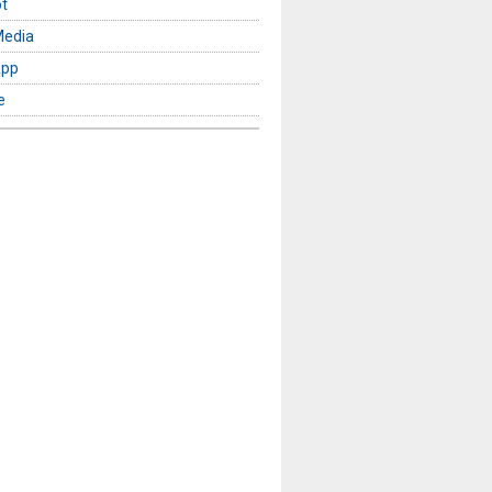
t
Media
App
e