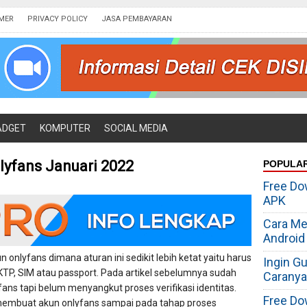
IMER
PRIVACY POLICY
JASA PEMBAYARAN
ADGET
KOMPUTER
SOCIAL MEDIA
yfans Januari 2022
POPULA
Free Do
APK
Cara Me
Android
nlyfans dimana aturan ini sedikit lebih ketat yaitu harus
Ingin G
KTP, SIM atau passport. Pada artikel sebelumnya sudah
Caranya
ns tapi belum menyangkut proses verifikasi identitas.
Free Do
 membuat akun onlyfans sampai pada tahap proses