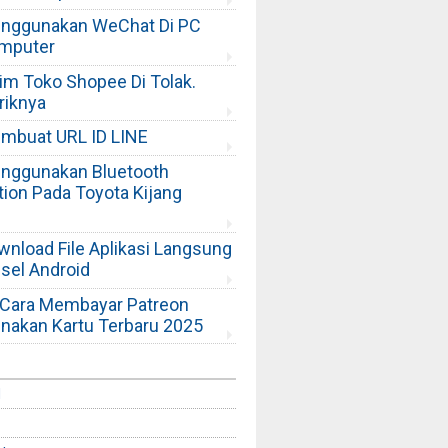
nggunakan WeChat Di PC
omputer
rim Toko Shopee Di Tolak.
riknya
mbuat URL ID LINE
nggunakan Bluetooth
ion Pada Toyota Kijang
wnload File Aplikasi Langsung
nsel Android
l Cara Membayar Patreon
akan Kartu Terbaru 2025
d