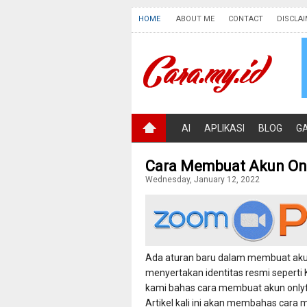
HOME
ABOUT ME
CONTACT
DISCLA
AI
APLIKASI
BLOG
G
Cara Membuat Akun Onl
Wednesday, January 12, 2022
Ada aturan baru dalam membuat akun o
menyertakan identitas resmi seperti 
kami bahas cara membuat akun onlyfa
Artikel kali ini akan membahas cara