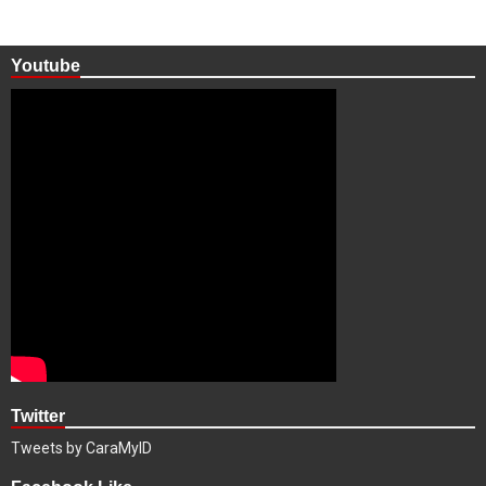
Youtube
Twitter
Tweets by CaraMyID