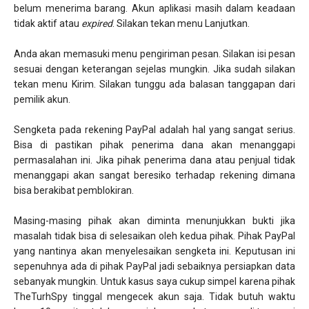
belum menerima barang. Akun aplikasi masih dalam keadaan
tidak aktif atau
expired
. Silakan tekan menu Lanjutkan.
Anda akan memasuki menu pengiriman pesan. Silakan isi pesan
sesuai dengan keterangan sejelas mungkin. Jika sudah silakan
tekan menu Kirim. Silakan tunggu ada balasan tanggapan dari
pemilik akun.
Sengketa pada rekening PayPal adalah hal yang sangat serius.
Bisa di pastikan pihak penerima dana akan menanggapi
permasalahan ini. Jika pihak penerima dana atau penjual tidak
menanggapi akan sangat beresiko terhadap rekening dimana
bisa berakibat pemblokiran.
Masing-masing pihak akan diminta menunjukkan bukti jika
masalah tidak bisa di selesaikan oleh kedua pihak. Pihak PayPal
yang nantinya akan menyelesaikan sengketa ini. Keputusan ini
sepenuhnya ada di pihak PayPal jadi sebaiknya persiapkan data
sebanyak mungkin. Untuk kasus saya cukup simpel karena pihak
TheTurhSpy tinggal mengecek akun saja. Tidak butuh waktu