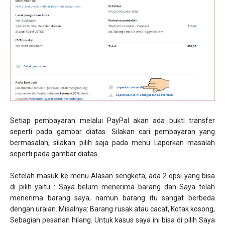
Setiap pembayaran melalui PayPal akan ada bukti transfer
seperti pada gambar diatas. Silakan cari pembayaran yang
bermasalah, silakan pilih saja pada menu Laporkan masalah
seperti pada gambar diatas.
Setelah masuk ke menu Alasan sengketa, ada 2 opsi yang bisa
di pilih yaitu : Saya belum menerima barang dan Saya telah
menerima barang saya, namun barang itu sangat berbeda
dengan uraian. Misalnya: Barang rusak atau cacat, Kotak kosong,
Sebagian pesanan hilang. Untuk kasus saya ini bisa di pilih Saya