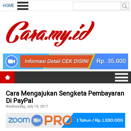
HOME
Cara Mengajukan Sengketa Pembayaran
Di PayPal
Wednesday, July 19, 2017