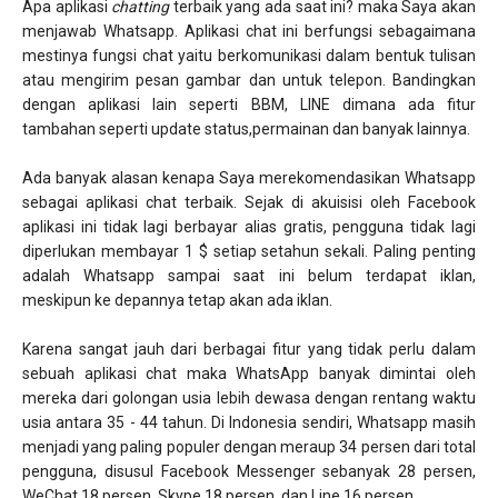
Apa aplikasi
chatting
terbaik yang ada saat ini? maka Saya akan
menjawab Whatsapp. Aplikasi chat ini berfungsi sebagaimana
mestinya fungsi chat yaitu berkomunikasi dalam bentuk tulisan
atau mengirim pesan gambar dan untuk telepon. Bandingkan
dengan aplikasi lain seperti BBM, LINE dimana ada fitur
tambahan seperti update status,permainan dan banyak lainnya.
Ada banyak alasan kenapa Saya merekomendasikan Whatsapp
sebagai aplikasi chat terbaik. Sejak di akuisisi oleh Facebook
aplikasi ini tidak lagi berbayar alias gratis, pengguna tidak lagi
diperlukan membayar 1 $ setiap setahun sekali. Paling penting
adalah Whatsapp sampai saat ini belum terdapat iklan,
meskipun ke depannya tetap akan ada iklan.
Karena sangat jauh dari berbagai fitur yang tidak perlu dalam
sebuah aplikasi chat maka WhatsApp banyak dimintai oleh
mereka dari golongan usia lebih dewasa dengan rentang waktu
usia antara 35 - 44 tahun. Di Indonesia sendiri, Whatsapp masih
menjadi yang paling populer dengan meraup 34 persen dari total
pengguna, disusul Facebook Messenger sebanyak 28 persen,
WeChat 18 persen, Skype 18 persen, dan Line 16 persen.