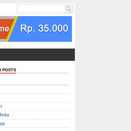
R POSTS
d
t
Media
App