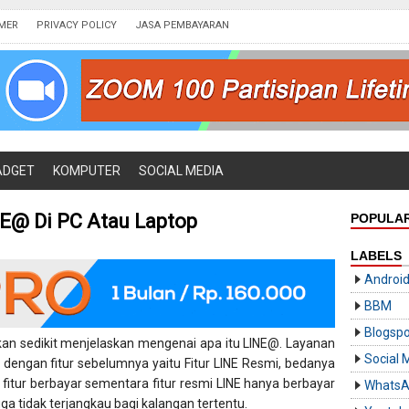
IMER
PRIVACY POLICY
JASA PEMBAYARAN
ADGET
KOMPUTER
SOCIAL MEDIA
E@ Di PC Atau Laptop
POPULA
LABELS
Androi
BBM
Blogspo
kan sedikit menjelaskan mengenai apa itu LINE@. Layanan
Social 
 dengan fitur sebelumnya yaitu Fitur LINE Resmi, bedanya
a fitur berbayar sementara fitur resmi LINE hanya berbayar
Whats
a tidak terjangkau bagi kalangan tertentu.